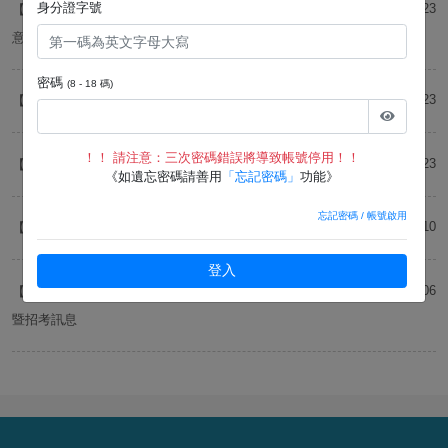
身分證字號
115-06-23
【第二試】第二試入場通知書、各項文件檢核表下載及應試注
意事項
密碼
(8 - 18 碼)
115-06-23
【第二試】操作類乙術科相關注意事項
！！ 請注意：三次密碼錯誤將導致帳號停用！！
115-06-23
【第二試】體能測試相關說明
《如遺忘密碼請善用
「忘記密碼」
功能》
忘記密碼 / 帳號啟用
115-06-10
【初試】筆試成績查詢
登入
115-03-06
【簡章】台灣自來水股份有限公司115年評價職位人員甄試簡章
暨招考訊息