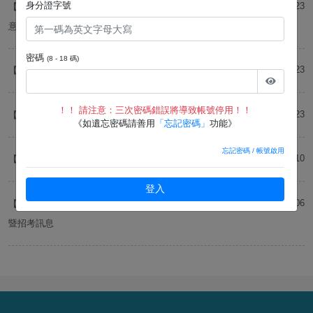
身分證字號
115-06-23
【第二試】第二試入場通知書、各項文件檢核表下載及應試注
意事項
密碼
(8 - 18 碼)
115-06-23
【第二試】操作類乙術科相關注意事項
！！ 請注意：三次密碼錯誤將導致帳號停用！！
115-06-23
【第二試】體能測試相關說明
《如遺忘密碼請善用
「忘記密碼」
功能》
忘記密碼 / 帳號啟用
115-06-10
【初試】筆試成績查詢
登入
115-03-06
【簡章】台灣自來水股份有限公司115年評價職位人員甄試簡章
暨招考訊息